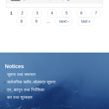
Pages
1
2
3
4
5
6
7
8
9
…
next ›
last »
Notices
सूचना तथा समाचार
सार्वजनिक खरीद /बोलपत्र सूचना
एन, कानुन तथा निर्देशिका
कर तथा शुल्कहरु