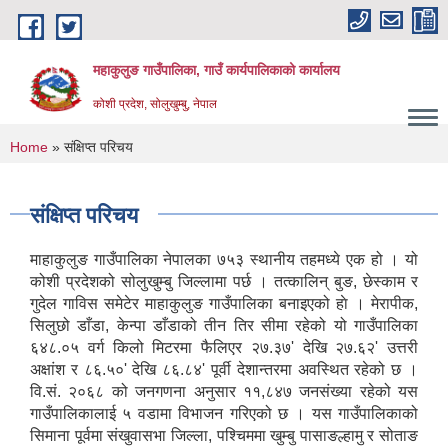
Skip to main content
महाकुलुङ गाउँपालिका, गाउँ कार्यपालिकाको कार्यालय
कोशी प्रदेश, सोलुखुम्बु, नेपाल
You are here
Home
» संक्षिप्त परिचय
संक्षिप्त परिचय
माहाकुलुङ गाउँपालिका नेपालका ७५३ स्थानीय तहमध्ये एक हो । यो
कोशी प्रदेशको सोलुखुम्बु जिल्लामा पर्छ । तत्कालिन् बुङ, छेस्काम र
गुदेल गाविस समेटेर माहाकुलुङ गाउँपालिका बनाइएको हाे । मेरापीक,
सिलुछो डाँडा, केन्पा डाँडाको तीन तिर सीमा रहेको यो गाउँपालिका
६४८.०५ वर्ग किलो मिटरमा फैलिएर २७‌.३७' देखि २७‌.६२' उत्तरी
अक्षांश र ८६.५०' देखि ८६.८४' पूर्वी देशान्तरमा अवस्थित रहेको छ ।
वि.सं. २०६८ को जनगणना अनुसार ११,८४७ जनसंख्या रहेको यस
गाउँपालिकालाई ५ वडामा विभाजन गरिएको छ । यस गाउँपालिकाको
सिमाना पूर्वमा संखुवासभा जिल्ला, पश्चिममा खुम्बु पासाङल्हामु र सोताङ