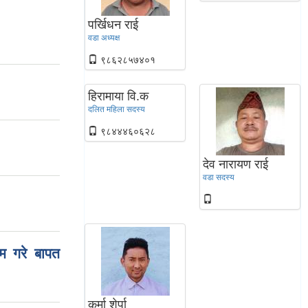
पर्खिधन राई
वडा अध्यक्ष
९८६२८५७४०१
हिरामाया वि.क
दलित महिला सदस्य
९८४४४६०६२८
देव नारायण राई
वडा सदस्य
म गरे बापत
कर्मा शेर्पा