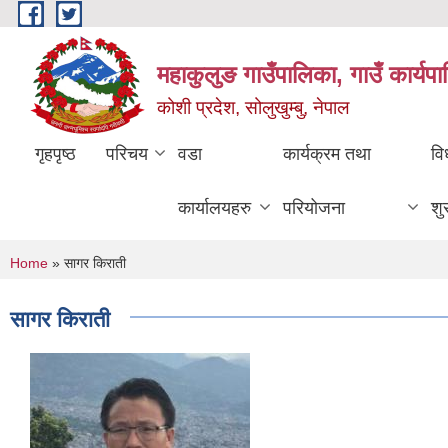
Skip to main content
महाकुलुङ गाउँपालिका, गाउँ कार्यप
कोशी प्रदेश, सोलुखुम्बु, नेपाल
गृहपृष्ठ
परिचय
वडा
कार्यक्रम तथा
वि
कार्यालयहरु
परियोजना
शु
You are here
Home
» सागर किराती
सागर किराती